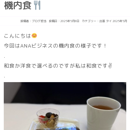
機内食
投稿者：
ブログ担当
投稿日：2025年5月8日
カテゴリー：
出張
タイ
2025年5月
こんにちは
今回はANAビジネスの機内食の様子です！
.
和食か洋食で選べるのですが私は和食です✌️
.