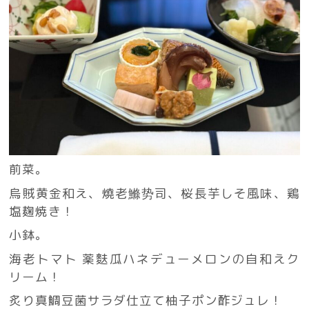
前菜。
烏賊黄金和え、燒老鰷势司、桜長芋しそ風味、鶏
塩麹焼き！
小鉢。
海老トマト 薬麩瓜ハネデューメロンの自和えク
リーム！
炙り真鯛豆菌サラダ仕立て柚子ポン酢ジュレ！