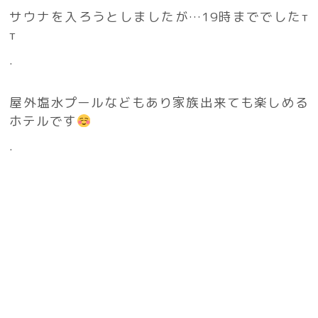
サウナを入ろうとしましたが…19時まででした‬т
т
.
屋外塩水プールなどもあり家族出来ても楽しめる
ホテルです
.