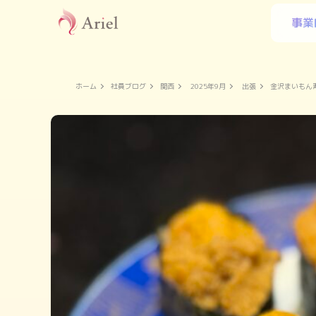
事業
ホーム
社員ブログ
関西
2025年9月
出張
金沢まいもん