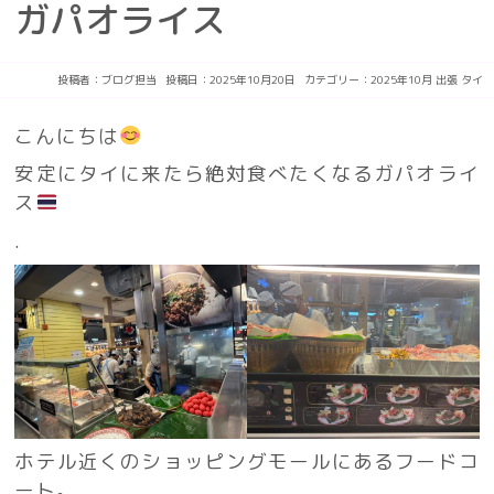
ガパオライス
投稿者：
ブログ担当
投稿日：2025年10月20日
カテゴリー：
2025年10月
出張
タイ
こんにちは
安定にタイに来たら絶対食べたくなるガパオライ
ス
.
ホテル近くのショッピングモールにあるフードコ
ート。