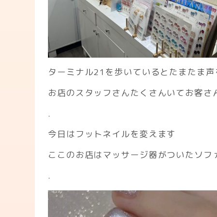
ターミナル21を歩いているとたまたま
お店のスタッフさんたくさんいてお客さ
.
今日はフットネイルを変えます
ここのお店はマッサージ器がついたソフ
.