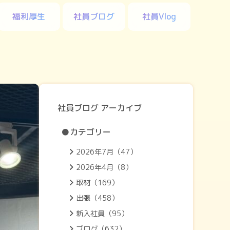
福利厚生
社員ブログ
社員Vlog
社員ブログ アーカイブ
●カテゴリー
2026年7月（47）
2026年4月（8）
取材（169）
出張（458）
新入社員（95）
ブログ（632）