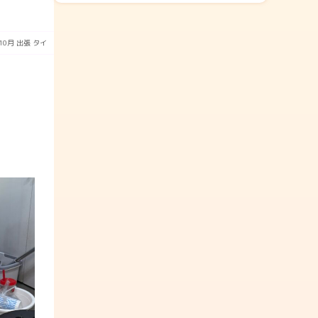
10月
出張
タイ