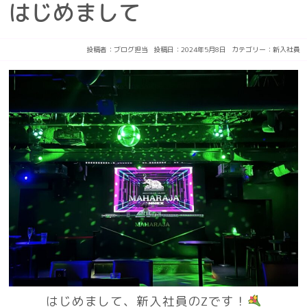
はじめまして
投稿者：
ブログ担当
投稿日：2024年5月8日
カテゴリー：
新入社員
はじめまして、新入社員のZです！