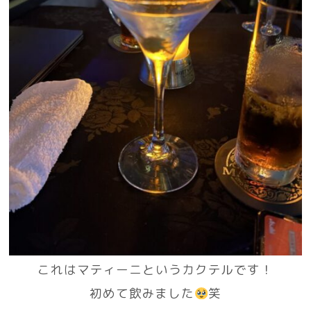
これはマティーニというカクテルです！
初めて飲みました
笑