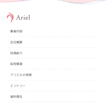
事業内容
会社概要
役員紹介
採用情報
アリエルの特徴
エントリー
福利厚生