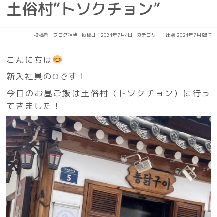
土俗村”トソクチョン”
投稿者：
ブログ担当
投稿日：2024年7月4日
カテゴリー：
出張
2024年7月
韓国
こんにちは
新入社員のOです！
今日のお昼ご飯は土俗村（トソクチョン）に行っ
てきました！