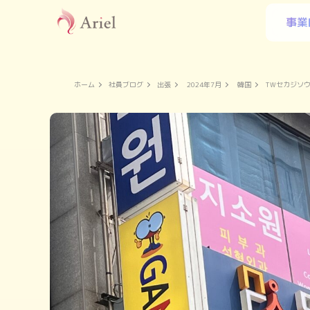
事業
ホーム
社員ブログ
出張
2024年7月
韓国
TWセカジソ