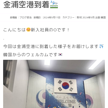
金浦空港到着
投稿者：
ブログ担当
投稿日：2024年9月11日
カテゴリー：
取材
2024年9月
出張
韓国
こんにちは
新入社員のOです！
.
今回は金浦空港に到着した様子をお届けします
韓国からのウェルカムです