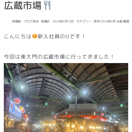
広蔵市場
投稿者：
ブログ担当
投稿日：2024年9月12日
カテゴリー：
取材
2024年9月
出張
韓国
こんにちは
新入社員のOです！
.
今回は東大門の広蔵市場に行ってきました！