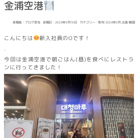
金浦空港
投稿者：
ブログ担当
投稿日：2024年9月16日
カテゴリー：
取材
2024年9月
出張
韓国
こんにちは
新入社員のOです！
.
今回は金浦空港で朝ごはん(昼)を食べにレストラ
ンに行ってきました！