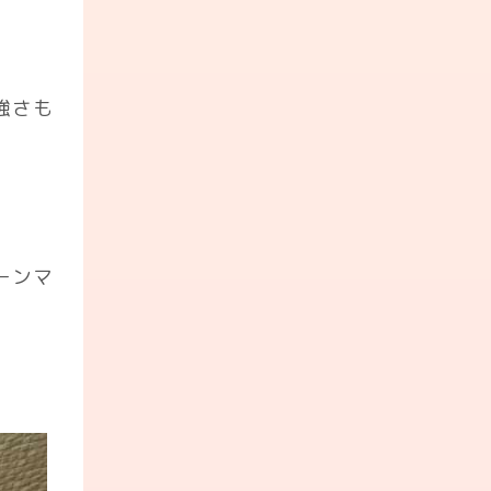
強さも
ーンマ