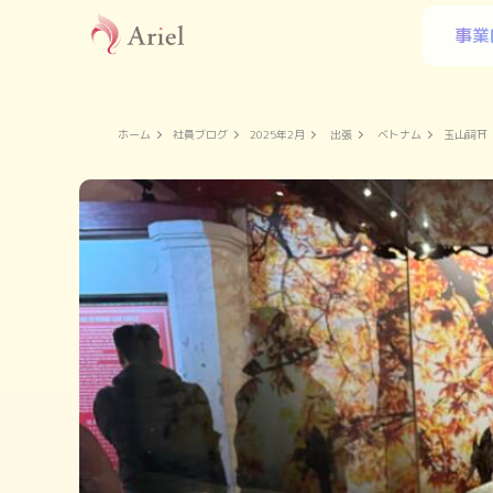
事業
ホーム
社員ブログ
2025年2月
出張
ベトナム
玉山祠⛩