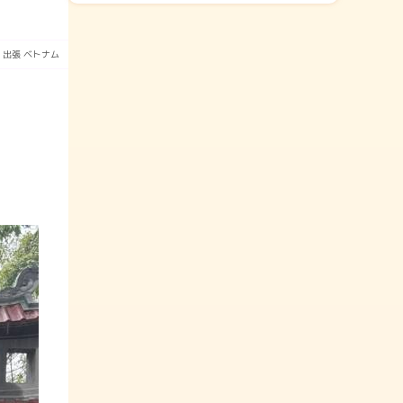
出張
ベトナム