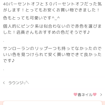
40パーセントオフと３０パーセントオフだった気
がします！とってもお安くお買い物できました！
色もとっても可愛いです^_^
個人的にピンク系は似合わないので赤色を選びま
した！店員さんもおすすめの色だそうです♪
.
サンローランのリップ一つも持ってなかったので
いい色を見つけられて安く買い物できて良かった
です♪
.
ラウンジ‪𓂑𓌈 ‎
春ネイル