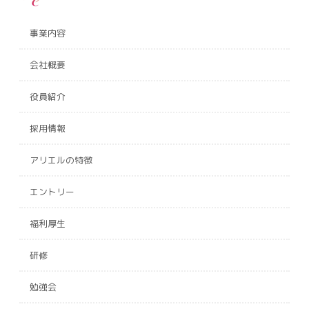
事業内容
会社概要
役員紹介
採用情報
アリエルの特徴
エントリー
福利厚生
研修
勉強会