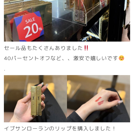
セール品もたくさんありました
40パーセントオフなど、、激安で嬉しいです
.
イブサンローランのリップを購入しました！