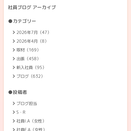
社員ブログ アーカイブ
●カテゴリー
2026年7月（47）
2026年4月（8）
取材（169）
出張（458）
新入社員（95）
ブログ（632）
●投稿者
ブログ担当
S・R
社員I.A（女性）
社員F.A（女性）