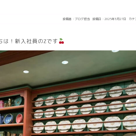
投稿者：
ブログ担当
投稿日：2025年3月27日
カテ
ちは！新入社員のZです