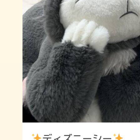
ディズニーシー