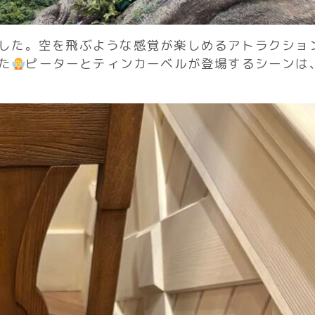
した。空を飛ぶような感覚が楽しめるアトラクショ
た
ピーターとティンカーベルが登場するシーンは