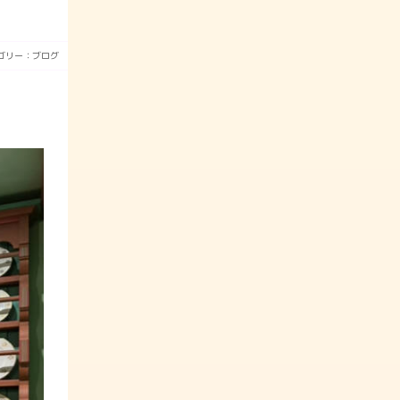
ゴリー：
ブログ