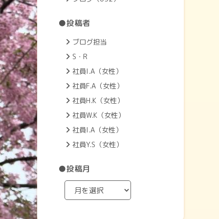
●投稿者
ブログ担当
S・R
社員I.A（女性）
社員F.A（女性）
社員H.K（女性）
社員W.K（女性）
社員I.A（女性）
社員Y.S（女性）
●投稿月