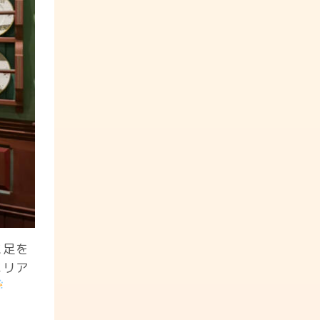
に足を
エリア