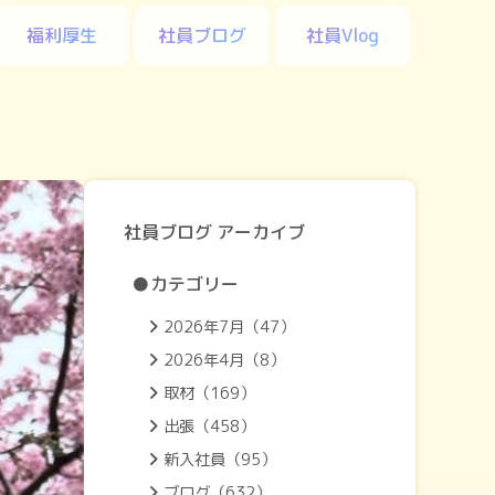
福利厚生
社員ブログ
社員Vlog
社員ブログ アーカイブ
●カテゴリー
2026年7月（47）
2026年4月（8）
取材（169）
出張（458）
新入社員（95）
ブログ（632）