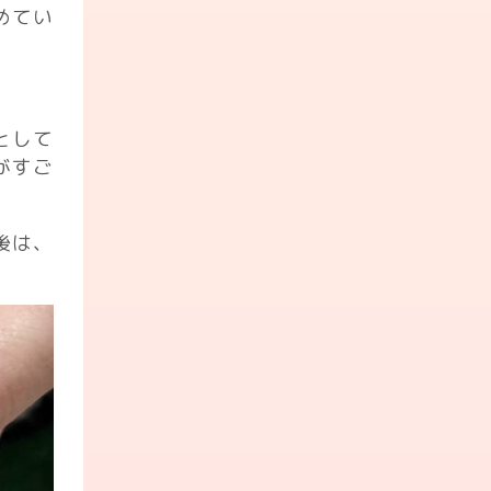
めてい
として
がすご
後は、