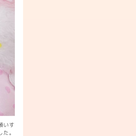
願いす
した。