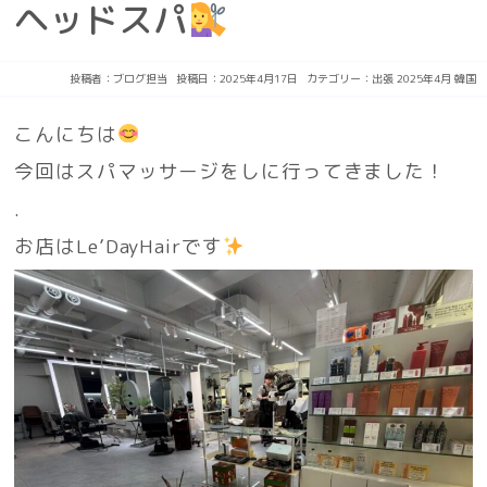
ヘッドスパ
投稿者：
ブログ担当
投稿日：2025年4月17日
カテゴリー：
出張
2025年4月
韓国
こんにちは
今回はスパマッサージをしに行ってきました！
.
お店はLe’DayHairです