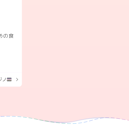
めの食
ジノ