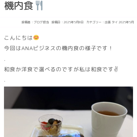
機内食
投稿者：
ブログ担当
投稿日：2025年5月8日
カテゴリー：
出張
タイ
2025年5月
こんにちは
今回はANAビジネスの機内食の様子です！
.
和食か洋食で選べるのですが私は和食です✌️
.