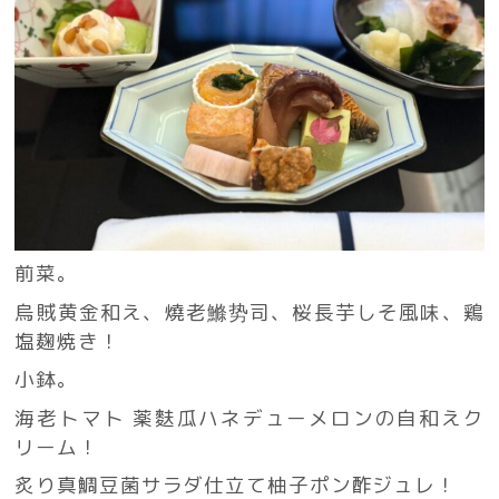
前菜。
烏賊黄金和え、燒老鰷势司、桜長芋しそ風味、鶏
塩麹焼き！
小鉢。
海老トマト 薬麩瓜ハネデューメロンの自和えク
リーム！
炙り真鯛豆菌サラダ仕立て柚子ポン酢ジュレ！