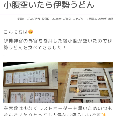
小腹空いたら伊勢うどん
投稿者：
ブログ担当
投稿日：2025年10月5日
カテゴリー：
関西
2025年9月
出張
こんにちは
伊勢神宮の外宮を参拝した後小腹が空いたので伊
勢うどんを食べてきました！
‘
座席数は少なくラストオーダーも早いためいつも
並んでいたりとっても人気なお店らしいです