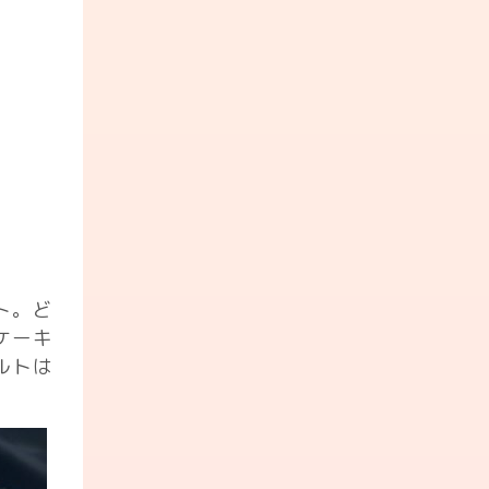
ト。ど
ケーキ
ルトは