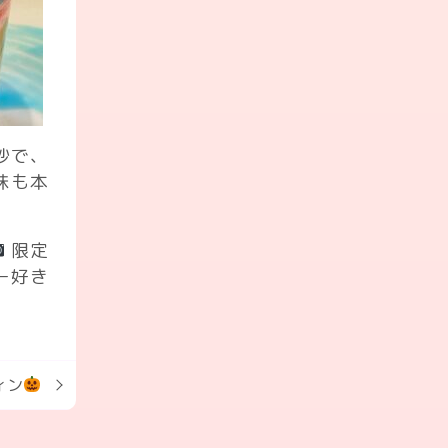
妙で、
味も本
限定
ー好き
ィン