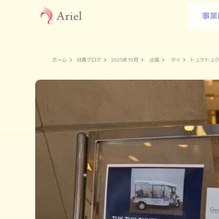
事業
ホーム
社員ブログ
2025年10月
出張
タイ
トュクトュ