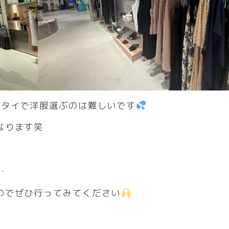
…タイで洋服選ぶのは難しいです
なります笑
…
のでぜひ行ってみてください