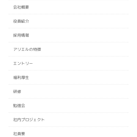
会社概要
役員紹介
採用情報
アリエルの特徴
エントリー
福利厚生
研修
勉強会
社内プロジェクト
社員寮