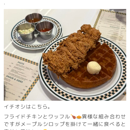
.
イチオシはこちら。
フライドチキンとワッフル
異様な組み合わせ
ですがメープルシロップを掛けて一緒に食べると