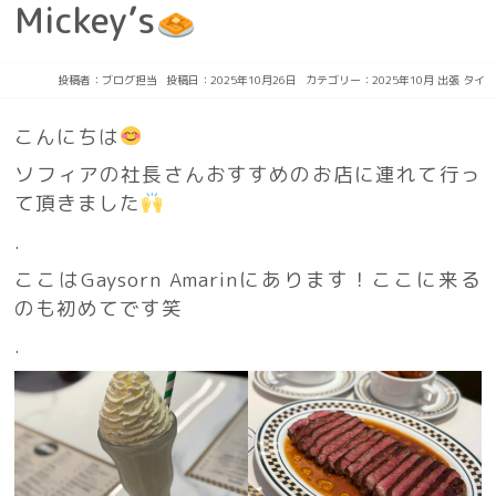
Mickey’s
投稿者：
ブログ担当
投稿日：2025年10月26日
カテゴリー：
2025年10月
出張
タイ
こんにちは
ソフィアの社長さんおすすめのお店に連れて行っ
て頂きました
.
ここはGaysorn Amarinにあります！ここに来る
のも初めてです笑
.