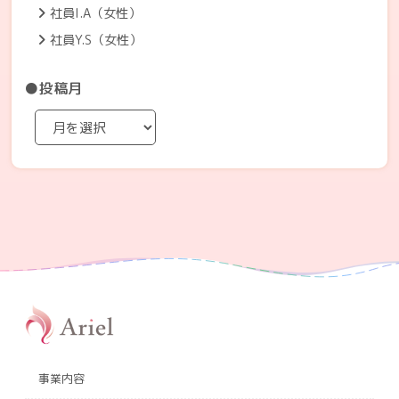
社員I.A（女性）
社員Y.S（女性）
●投稿月
事業内容