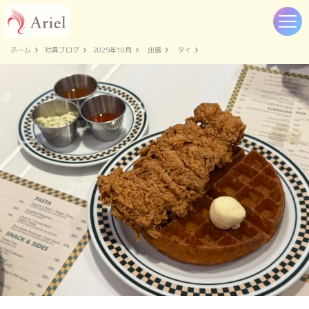
ホーム
社員ブログ
2025年10月
出張
タイ