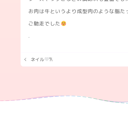
お肉は牛というより成型肉のような脂た
ご馳走でした
.
ネイル
𐙚