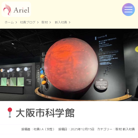
ホーム
社員ブログ
取材
新入社員
大阪市科学館
投稿者：
社員I.A（女性）
投稿日：2025年12月15日
カテゴリー：
取材
新入社員