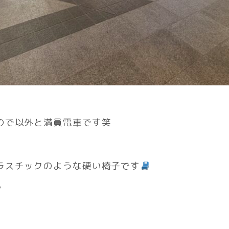
。
ので以外と満員電車です笑
ラスチックのような硬い椅子です
♪