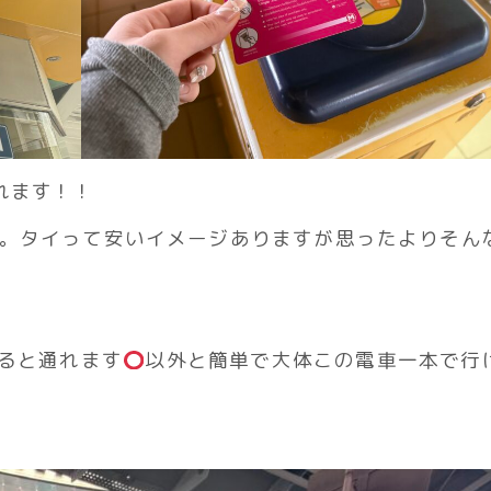
れます！！
らい。タイって安いイメージありますが思ったよりそん
ると通れます
以外と簡単で大体この電車一本で行