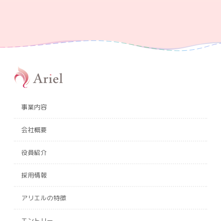
事業内容
会社概要
役員紹介
採用情報
アリエルの特徴
エントリー