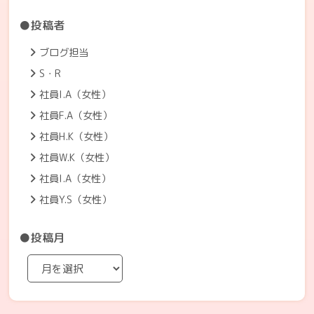
●投稿者
ブログ担当
S・R
社員I.A（女性）
社員F.A（女性）
社員H.K（女性）
社員W.K（女性）
社員I.A（女性）
社員Y.S（女性）
●投稿月