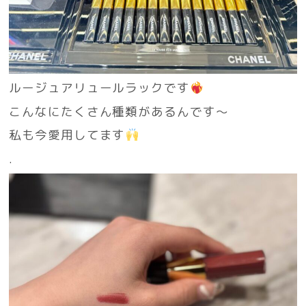
ルージュアリュールラックです
こんなにたくさん種類があるんです〜
私も今愛用してます
.