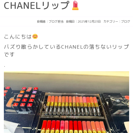
CHANELリップ
投稿者：
ブログ担当
投稿日：2025年12月23日
カテゴリー：
ブログ
こんにちは
バズり散らかしているCHANELの落ちないリップ
です
.