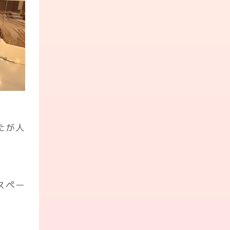
たが人
スペー