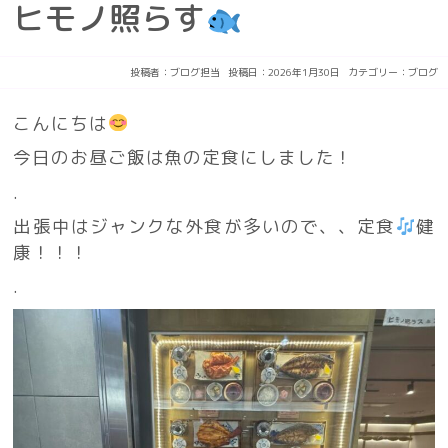
ヒモノ照らす
投稿者：
ブログ担当
投稿日：2026年1月30日
カテゴリー：
ブログ
こんにちは
今日のお昼ご飯は魚の定食にしました！
.
出張中はジャンクな外食が多いので、、定食
健
康！！！
.