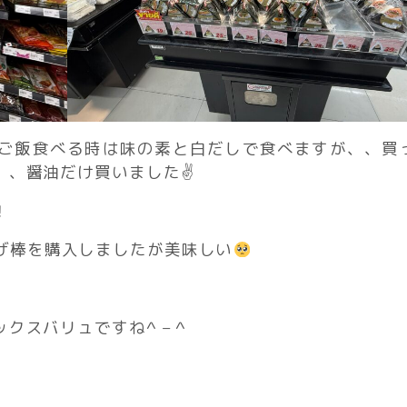
ご飯食べる時は味の素と白だしで食べますが、、買
、醤油だけ買いました✌️
！
げ棒を購入しましたが美味しい
スバリュですね^ – ^