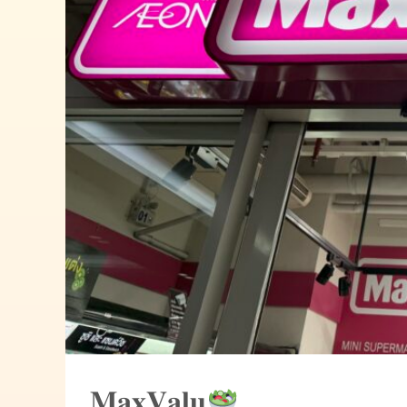
𝐌𝐚𝐱𝐕𝐚𝐥𝐮