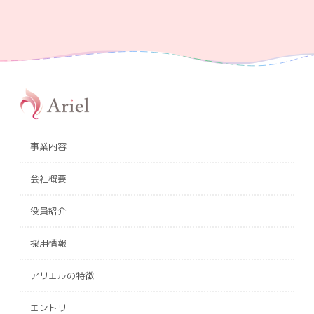
事業内容
会社概要
役員紹介
採用情報
アリエルの特徴
エントリー