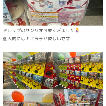
ドロップのサンリオ可愛すぎました
個人的にはキキララが欲しいです
.