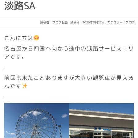
淡路SA
投稿者：
ブログ担当
投稿日：2026年3月27日
カテゴリー：
ブログ
こんにちは
名古屋から四国へ向かう途中の淡路サービスエリ
アです。
.
前回も来たことありますが大きい観覧車が見える
んです
.