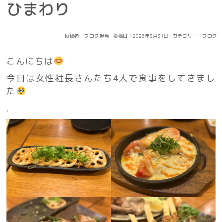
ひまわり
投稿者：
ブログ担当
投稿日：2026年3月31日
カテゴリー：
ブログ
こんにちは
今日は女性社長さんたち4人で食事をしてきまし
た
.