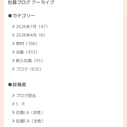
社員ブログ アーカイブ
●カテゴリー
2026年7月（47）
2026年4月（8）
取材（166）
出張（453）
新入社員（95）
ブログ（620）
●投稿者
ブログ担当
S・R
社員I.A（女性）
社員F.A（女性）