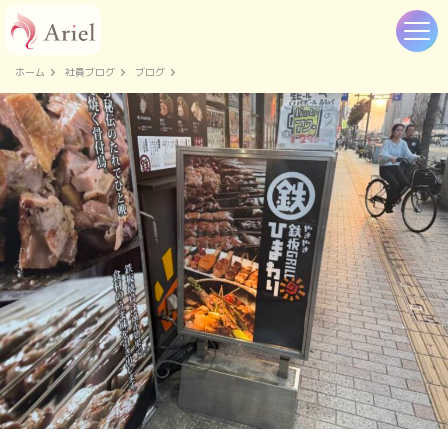
ホーム
社員ブログ
ブログ