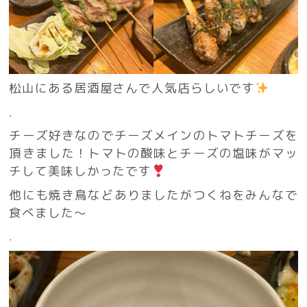
松山にある居酒屋さんで人気店らしいです
.
チーズ好きなのでチーズメインのトマトチーズを
頂きました！トマトの酸味とチーズの塩味がマッ
チして美味しかったです
他にも焼き鳥などありましたがつくねをみんなで
食べました〜
.