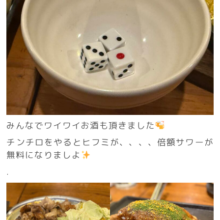
みんなでワイワイお酒も頂きました
チンチロをやるとヒフミが、、、、倍額サワーが
無料になりましよ
.