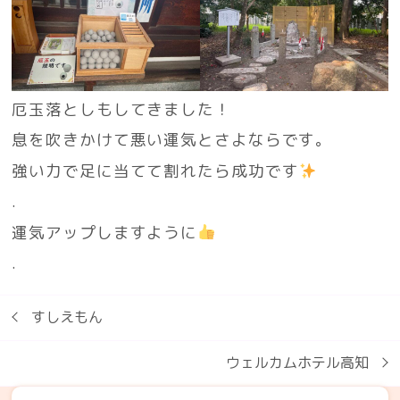
厄玉落としもしてきました！
息を吹きかけて悪い運気とさよならです。
強い力で足に当てて割れたら成功です
.
運気アップしますように
.
すしえもん
ウェルカムホテル高知