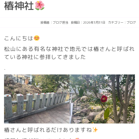
椿神社
投稿者：
ブログ担当
投稿日：2026年3月31日
カテゴリー：
ブログ
こんにちは
松山にある有名な神社で地元では椿さんと呼ばれ
ている神社に参拝してきました
.
椿さんと呼ばれるだけありますね