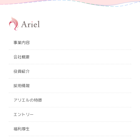
事業内容
会社概要
役員紹介
採用情報
アリエルの特徴
エントリー
福利厚生