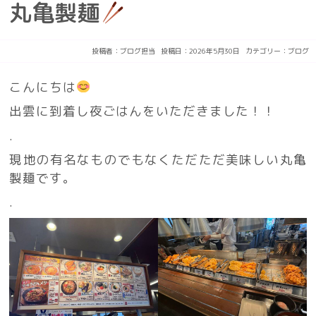
丸亀製麺
投稿者：
ブログ担当
投稿日：2026年5月30日
カテゴリー：
ブログ
こんにちは
出雲に到着し夜ごはんをいただきました！！
.
現地の有名なものでもなくただただ美味しい丸亀
製麺です。
.