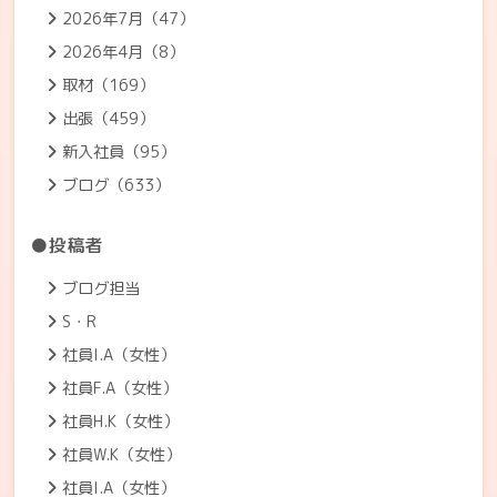
2026年7月（47）
2026年4月（8）
取材（169）
出張（459）
新入社員（95）
ブログ（633）
●投稿者
ブログ担当
S・R
社員I.A（女性）
社員F.A（女性）
社員H.K（女性）
社員W.K（女性）
社員I.A（女性）