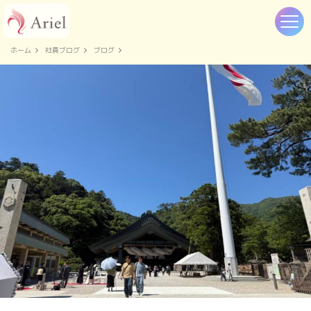
ホーム
社員ブログ
ブログ