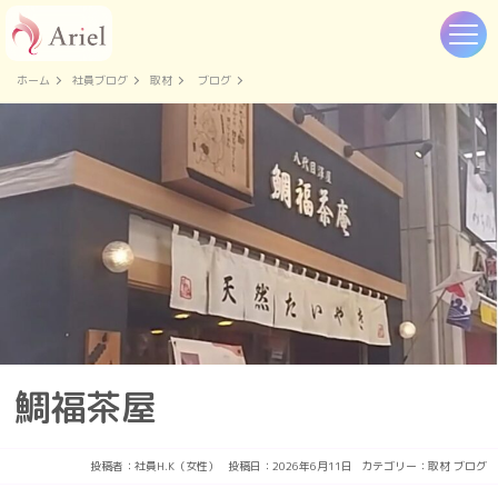
ホーム
社員ブログ
取材
ブログ
鯛福茶屋
投稿者：
社員H.K（女性）
投稿日：2026年6月11日
カテゴリー：
取材
ブログ