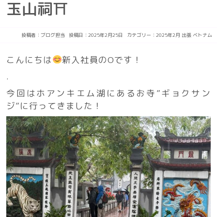
玉山祠⛩
投稿者：
ブログ担当
投稿日：2025年2月25日
カテゴリー：
2025年2月
出張
ベトナム
こんにちは
新入社員のOです！
.
今回はホアンキエム湖にあるお寺”ギョクサン
ジ”に行ってきました！