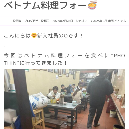
ベトナム料理フォー
投稿者：
ブログ担当
投稿日：2025年2月28日
カテゴリー：
2025年2月
出張
ベトナム
こんにちは
新入社員のOです！
.
今回はベトナム料理フォーを食べに”PHO
THIN”に行ってきました！