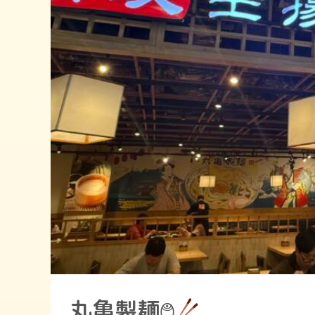
丸亀製麺࿉