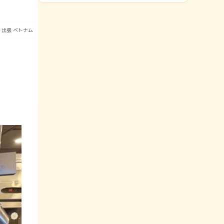
出張
ベトナム