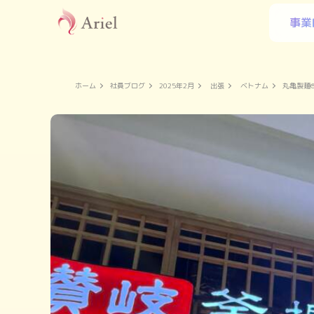
事業
ホーム
社員ブログ
2025年2月
出張
ベトナム
丸亀製麺