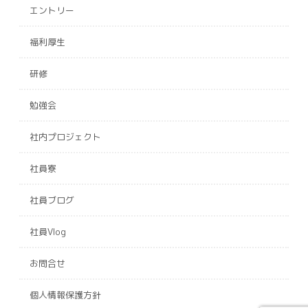
エントリー
ご本人様が、当社に個人情報を提供さ
れるかどうかは任意によるものです。
福利厚生
ただし、必要な項目をいただけない場
合、適切な対応ができない場合があり
研修
ます。
勉強会
社内プロジェクト
社員寮
社員ブログ
社員Vlog
お問合せ
個人情報保護方針