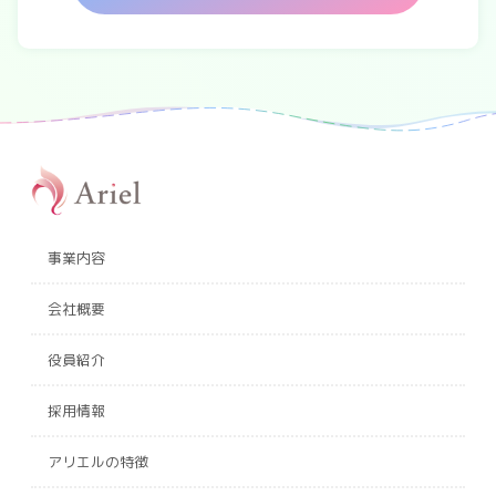
・当社が取り扱う事業全般のご案内の
ため
4.個人情報の開示等の請求
ご本人様は、当社に対して、本件に関
する個人情報の開示等に関して、下記
の当社問合せ窓口に申し出ることがで
きます。 その際、当社はお客様ご本人
を確認させていただいたうえで、合理
事業内容
的な期間内に対応いたします。
【お問い合わせ窓口】
会社概要
株式会社アリエル
※土曜日、日曜日、祝日、年末年始、
役員紹介
ゴールデンウィーク期間のお問合せに
つきましては翌営業日以降の対応とさ
採用情報
せていただきます。
アリエルの特徴
5.個人情報を提供されることの任意性