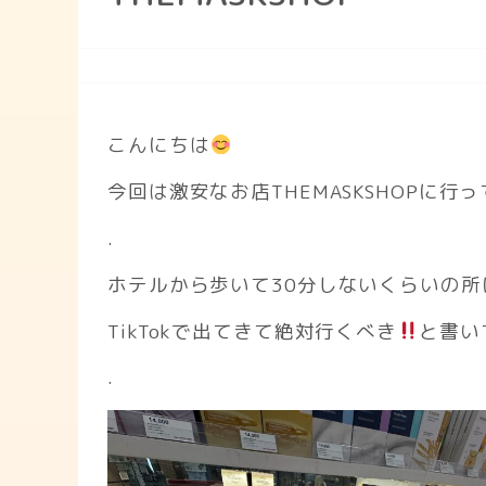
こんにちは
今回は激安なお店THEMASKSHOPに行
.
ホテルから歩いて30分しないくらいの
TikTokで出てきて絶対行くべき
と書い
.