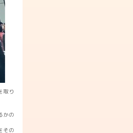
を取り
るかの
をその