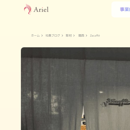
事業
ホーム
社員ブログ
取材
関西
Zacaffè