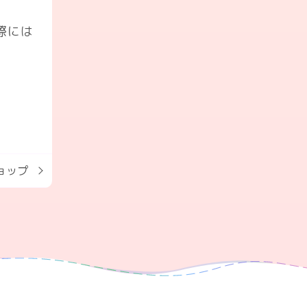
際には
ョップ